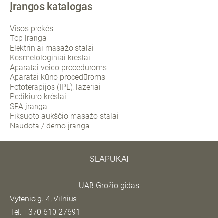
Įrangos katalogas
Visos prekės
Top įranga
Elektriniai masažo stalai
Kosmetologiniai krėslai
Aparatai veido procedūroms
Aparatai kūno procedūroms
Fototerapijos (IPL), lazeriai
Pedikiūro krėslai
SPA įranga
Fiksuoto aukščio masažo stalai
Naudota / demo įranga
SLAPUKAI
UAB Grožio gidas
Vytenio g. 4, Vilnius
Tel. +370 610 27691