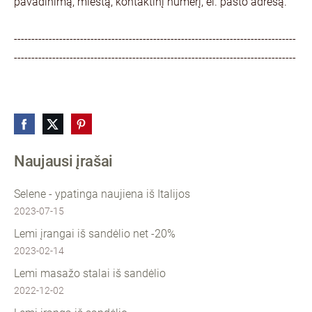
pavadinimą, miestą, kontaktinį numerį, el. pašto adresą.
---------------------------------------------------------------------------------
---------------------------------------------------------------------------------
Naujausi įrašai
Selene - ypatinga naujiena iš Italijos
2023-07-15
Lemi įrangai iš sandėlio net -20%
2023-02-14
Lemi masažo stalai iš sandėlio
2022-12-02