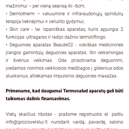
mažinimui – per vieną seansą iki -6cm;
• Dermotherm – vakuuminė ir infraraudonųjų spindulių
terapija lieknėjimui ir celiulito gydymui;
• Skin care - tai ispaniškas aparatas, kuris apjungia 2
funkcijas: ultragarso ir radijo dažnio termoliftingo.
• Deguonies aparatas BeauteO2 - vokiškas medicininės
įrangos gamintojų deguonies aparatas. Itin veiksmingas
ir švelnus veikimas. Oda prisotinama deguonimi,
įvedamos norimos veikliosios medžiagos į gilesnius odos
sluoksnius, atliekamas impulsinis deguonies masažas.
Primename, kad daugumai Termosalud aparatų gali būti
taikomas dalinis finansavimas.
Vietų skaičius ribotas - prašome registruotis el. paštu
info@grozioverslui.lt
nurodant vardą, pavardę, salono