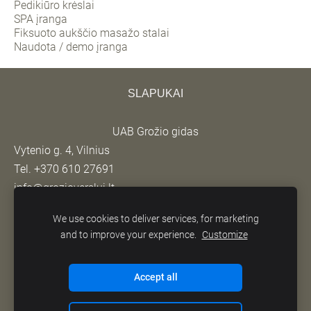
Pedikiūro krėslai
SPA įranga
Fiksuoto aukščio masažo stalai
Naudota / demo įranga
SLAPUKAI
UAB Grožio gidas
Vytenio g. 4, Vilnius
Tel. +370 610 27691
info@grozioverslui.lt
© 2026 UAB "Grožio gidas". Be UAB "Grožio gidas"
We use cookies to deliver services, for marketing
sutikimo draudžiama kopijuoti ir platinti svetainėje
and to improve your experience.
Customize
esančią informaciją.
Accept all