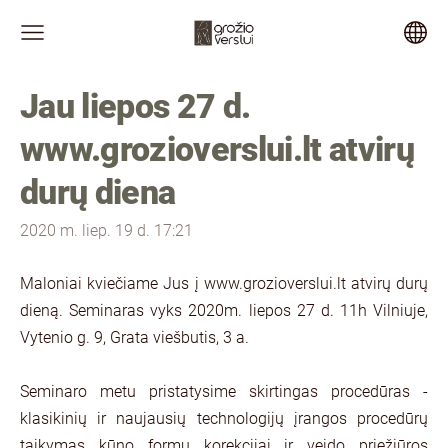
Jau liepos 27 d.
www.grozioverslui.lt atvirų
durų diena
2020 m. liep. 19 d. 17:21
Maloniai kviečiame Jus į www.grozioverslui.lt atvirų durų
dieną. Seminaras vyks 2020m. liepos 27 d. 11h Vilniuje,
Vytenio g. 9, Grata viešbutis, 3 a.
Seminaro metu pristatysime skirtingas procedūras -
klasikinių ir naujausių technologijų įrangos procedūrų
taikymas kūno formų korekcijai ir veido priežiūros