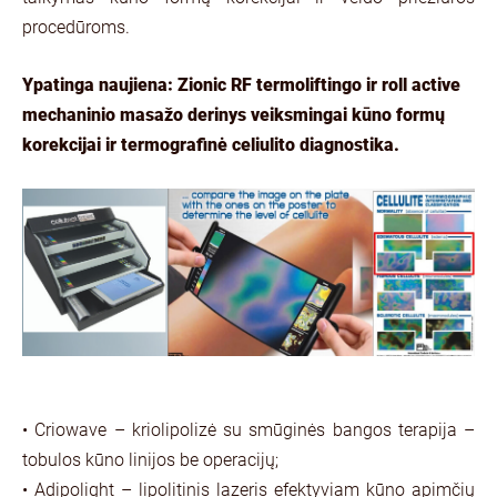
procedūroms.
Ypatinga naujiena: Zionic RF termoliftingo ir roll active
mechaninio masažo derinys veiksmingai kūno formų
korekcijai ir termografinė celiulito diagnostika.
• Criowave – kriolipolizė su smūginės bangos terapija –
tobulos kūno linijos be operacijų;
• Adipolight – lipolitinis lazeris efektyviam kūno apimčių